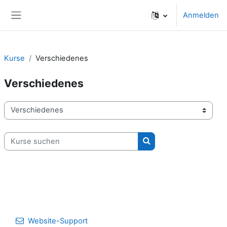
Zum Hauptinhalt
Anmelden
Website-Übersicht
Kurse
Verschiedenes
Verschiedenes
Kursbereiche
Kurse suchen
Kurse suchen
Website-Support